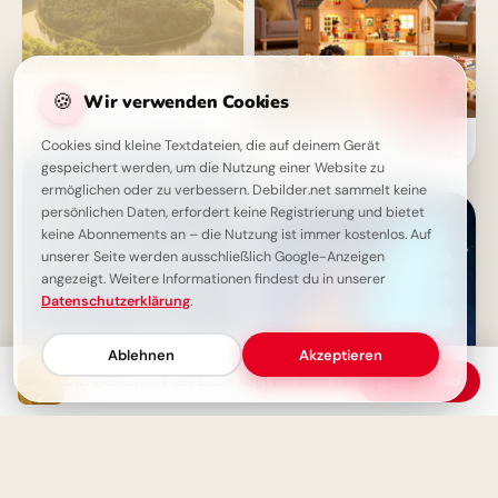
Lebe nicht nur, um zu
🍪
Wir verwenden Cookies
überleben - Finde deinen
inneren Glanz
Motivierende Bilder zur
Cookies sind kleine Textdateien, die auf deinem Gerät
Einschulung mit Familienliebe
gespeichert werden, um die Nutzung einer Website zu
– Herzlich für WhatsApp
ermöglichen oder zu verbessern. Debilder.net sammelt keine
persönlichen Daten, erfordert keine Registrierung und bietet
keine Abonnements an – die Nutzung ist immer kostenlos. Auf
unserer Seite werden ausschließlich Google-Anzeigen
angezeigt. Weitere Informationen findest du in unserer
Datenschutzerklärung
.
Ablehnen
Akzeptieren
Das Geheimnis der Liebe liegt auf dem Teller
Download
Lernen als Freiheit - Ein
inspirierendes Zitat
Starker Schulstart: Väterliche
Inspiration für Instagram