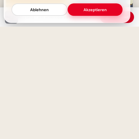
Ablehnen
Akzeptieren
Anstand - ein unlernbares Gefühl für echte Menschen
Download
Nachdenken mit den Jahren
Ohne Fleiß kein Preis: Starte
deine Lernreise voller
Motivation für Instagram
Dankbarkeit als Weg aus der
Armut - Inspirierende Weisheit
Motivations-Boost: 'Wer rastet,
der rostet' für deine
Facebook-Timeline!