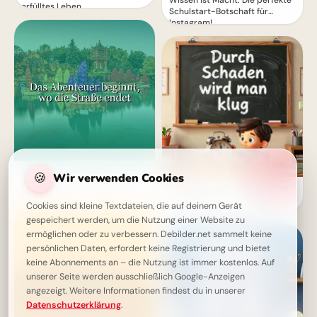
Wissen ist Macht: Die perfekte
erfülltes Leben
Schulstart-Botschaft für
Instagram!
Das Abenteuer beginnt, wo die
🍪
Wir verwenden Cookies
Straße endet - Inspirierende
Weisheit durch Erfahrung: Ein
Weisheit
motivierender Spruch für
Cookies sind kleine Textdateien, die auf deinem Gerät
Facebook zum Schulstart.
gespeichert werden, um die Nutzung einer Website zu
ermöglichen oder zu verbessern. Debilder.net sammelt keine
persönlichen Daten, erfordert keine Registrierung und bietet
keine Abonnements an – die Nutzung ist immer kostenlos. Auf
unserer Seite werden ausschließlich Google-Anzeigen
angezeigt. Weitere Informationen findest du in unserer
Datenschutzerklärung
.