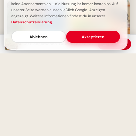
keine Abonnements an – die Nutzung ist immer kostenlos. Auf
unserer Seite werden ausschließlich Google-Anzeigen
angezeigt. Weitere Informationen findest du in unserer
Datenschutzerklärung
.
Ablehnen
Akzeptieren
Süßer Eichhörnchen-Gruß für einen fokussierten Dienstag Morgen.
Download
Ein fröhliches Hallo zum
Schulstart: Entdecke
Lernfreude für Pinterest!
Ruhiger Dienstag: Fokus finden,
Tag genießen.