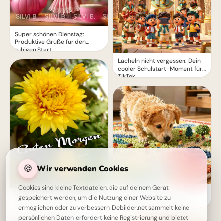
Super schönen Dienstag:
Produktive Grüße für den
ruhigen Start
Lächeln nicht vergessen: Dein
cooler Schulstart-Moment für
TikTok
🍪
Wir verwenden Cookies
Cookies sind kleine Textdateien, die auf deinem Gerät
Ein süßer Entdecker auf
Guten Morgen Dienstag: Starte
gespeichert werden, um die Nutzung einer Website zu
Lernreise: Dein liebevoller
fokussiert in den Tag!
ermöglichen oder zu verbessern. Debilder.net sammelt keine
Schulstart Gruß für WhatsApp
persönlichen Daten, erfordert keine Registrierung und bietet