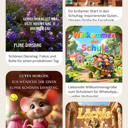
Ein brillanter Start in den
Schultag: Inspirierende Guten
Morgen Grüße für Facebook
Schönen Dienstag: Fokus und
Ruhe für einen produktiven Tag
Liebevolle Willkommensgrüße
zum Schulstart für WhatsApp
– voller Vorfreude!