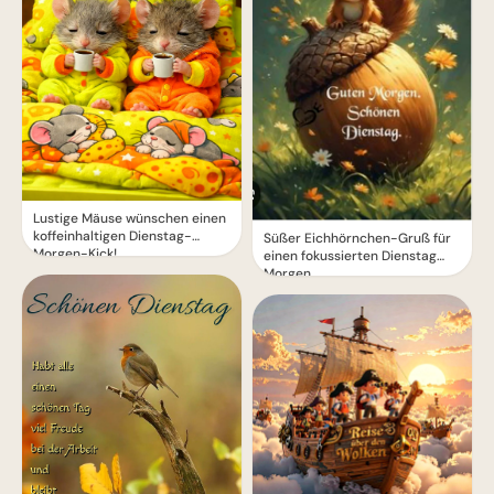
Lustige Mäuse wünschen einen
koffeinhaltigen Dienstag-
Süßer Eichhörnchen-Gruß für
Morgen-Kick!
einen fokussierten Dienstag
Morgen.