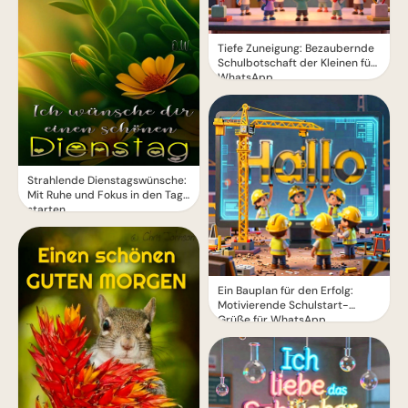
Tiefe Zuneigung: Bezaubernde
Schulbotschaft der Kleinen für
WhatsApp
Strahlende Dienstagswünsche:
Mit Ruhe und Fokus in den Tag
starten
Ein Bauplan für den Erfolg:
Motivierende Schulstart-
Grüße für WhatsApp