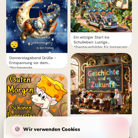
Ein witziger Start ins
Schulleben: Lustige
Abenteuerbilder für Instagram
Donnerstagabend Grüße -
Entspannung vor dem
Wochenende
Bildung beginnt jetzt:
Spannende Schulerlebnisse für
🍪
Wir verwenden Cookies
Snapchat!