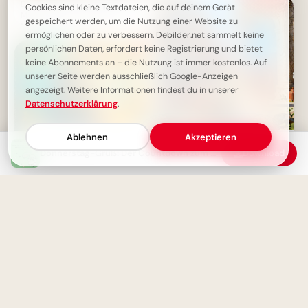
Donnerstag-Gruß mit süßem
Cookies sind kleine Textdateien, die auf deinem Gerät
Mäuse-Freund - Guten
gespeichert werden, um die Nutzung einer Website zu
Morgen!
ermöglichen oder zu verbessern. Debilder.net sammelt keine
persönlichen Daten, erfordert keine Registrierung und bietet
keine Abonnements an – die Nutzung ist immer kostenlos. Auf
unserer Seite werden ausschließlich Google-Anzeigen
angezeigt. Weitere Informationen findest du in unserer
Datenschutzerklärung
.
Ablehnen
Akzeptieren
Magische Schulanfänge:
Inspirationen für neue
Donnerstag-Gruß: Der Countdown zum Wochenende beginnt!
Download
Horizonte auf Pinterest
Schönen Donnerstagabend -
Entspannte Abendgrüße