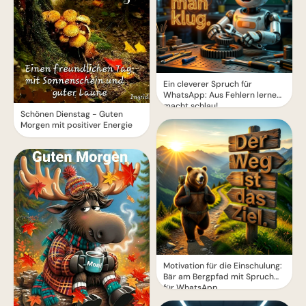
Ein cleverer Spruch für
WhatsApp: Aus Fehlern lernen
macht schlau!
Schönen Dienstag - Guten
Morgen mit positiver Energie
Motivation für die Einschulung:
Bär am Bergpfad mit Spruch
für WhatsApp