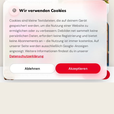
fantastischer Dienstag beginnt
Ein strahlender Schulstart:
🍪
Wir verwenden Cookies
Aufbruch ins Lernen für
Snapchat-Stories!
Cookies sind kleine Textdateien, die auf deinem Gerät
gespeichert werden, um die Nutzung einer Website zu
ermöglichen oder zu verbessern. Debilder.net sammelt keine
persönlichen Daten, erfordert keine Registrierung und bietet
keine Abonnements an – die Nutzung ist immer kostenlos. Auf
unserer Seite werden ausschließlich Google-Anzeigen
angezeigt. Weitere Informationen findest du in unserer
Datenschutzerklärung
.
Ablehnen
Akzeptieren
Dienstag Guten Morgen - Schöne Tagesgrüße mit Kaffee und Blumen
Download
Ein schwungvoller Start ins
Schönen Dienstag: Ein Tag
Lernen: Schulbeginn Grüße für
voller Glück und Liebe
Instagram