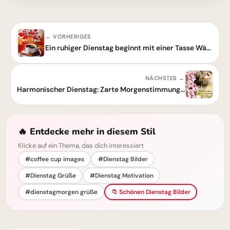
← VORHERIGES
Ein ruhiger Dienstag beginnt mit einer Tasse Wärme und Herbstgefühlen
NÄCHSTES →
Harmonischer Dienstag: Zarte Morgenstimmung für einen Tag voller Ruhe & Fokus
🔥 Entdecke mehr in diesem Stil
Klicke auf ein Thema, das dich interessiert
#coffee cup images
#Dienstag Bilder
#Dienstag Grüße
#Dienstag Motivation
#dienstagmorgen grüße
📁 Schönen Dienstag Bilder