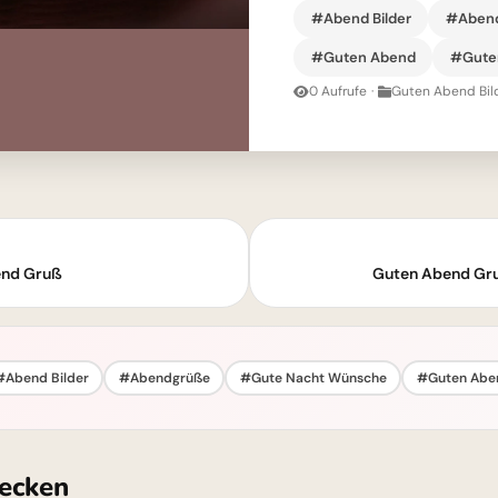
#Abend Bilder
#Aben
#Guten Abend
#Guten
0 Aufrufe
·
Guten Abend Bil
end Gruß
Guten Abend Gru
#Abend Bilder
#Abendgrüße
#Gute Nacht Wünsche
#Guten Abe
ecken