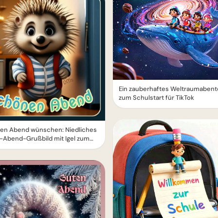
Ein zauberhaftes Weltraumabent
zum Schulstart für TikTok
en Abend wünschen: Niedliches
-Abend-Grußbild mit Igel zum