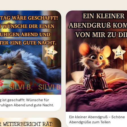
g ist geschafft: Wünsche für
ruhigen Abend und gute Nacht.
Ein kleiner Abendgruß - Schöne
Abendgrüße zum Teilen