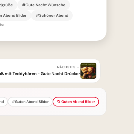
dgrüße
#Gute Nacht Wünsche
 Abend Bilder
#Schöner Abend
der
NÄCHSTES →
ß mit Teddybären - Gute Nacht Drücker
nd
#Guten Abend Bilder
📁 Guten Abend Bilder