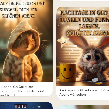
-Abend-Grußbild: Der
Kacktage im Glitzerlook - Schön
bericht rät: Kuschel dich ein!
Abend wünschen
en Abend!