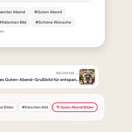
annter Abend
#Guten Abend
#Kätzchen Bild
#Schöne Wünsche
der
NÄCHSTES →
Wenn ich so sitze geht's: Ein süßes Guten-Abend-Grußbild für entspannte Stunden
d Bilder
#Kätzchen Bild
📁 Guten Abend Bilder