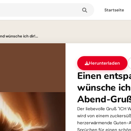
Startseite
d wünsche ich dir!...
Herunterladen
Einen ents
wünsche ich
Abend-Gruß
Der liebevolle Gruß "IC
wird von einem zuckersüß
herzerwärmende Guten-A
Sprüchen für einen schö