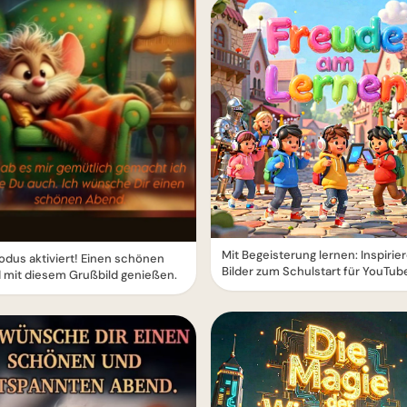
Mit Begeisterung lernen: Inspiri
odus aktiviert! Einen schönen
Bilder zum Schulstart für YouTub
 mit diesem Grußbild genießen.