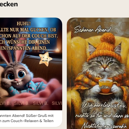
ecken
annten Abend! Süßer Gruß mit
h zum Couch-Relaxen & Teilen