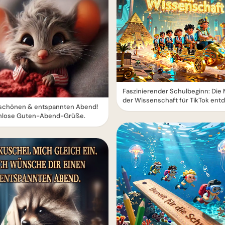
Faszinierender Schulbeginn: Die
der Wissenschaft für TikTok ent
 schönen & entspannten Abend!
nlose Guten-Abend-Grüße.