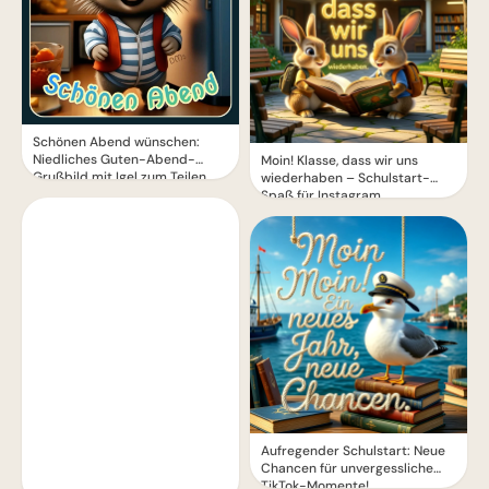
Schönen Abend wünschen:
Niedliches Guten-Abend-
Moin! Klasse, dass wir uns
Grußbild mit Igel zum Teilen
wiederhaben – Schulstart-
Spaß für Instagram
Aufregender Schulstart: Neue
Chancen für unvergessliche
TikTok-Momente!