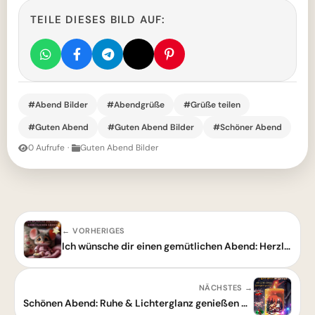
TEILE DIESES BILD AUF:
#Abend Bilder
#Abendgrüße
#Grüße teilen
#Guten Abend
#Guten Abend Bilder
#Schöner Abend
0 Aufrufe
·
Guten Abend Bilder
← VORHERIGES
Ich wünsche dir einen gemütlichen Abend: Herzliche Guten-Abend-Grüße zum Teilen.
NÄCHSTES →
Schönen Abend: Ruhe & Lichterglanz genießen mit diesem Grußbild!