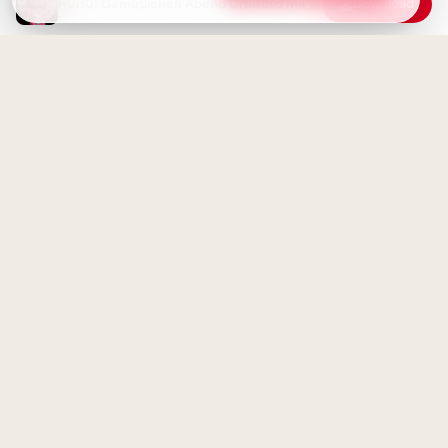
HUHU! Gemütlichen Abend Grußbild mit Wünschen zum Teilen
Download
Fröhlicher Schulstart:
Guten Abend Grußbild - Süßer
Gemeinsamkeit und
Hase wünscht einen schönen
Lernfreude teilen via
Abend
WhatsApp!
Herzliche Willkommensgrüße
zum Schulstart für TikTok &
Co.!
Ein kleiner Abendgruß -
Schöne Abendgrüße zum
Teilen