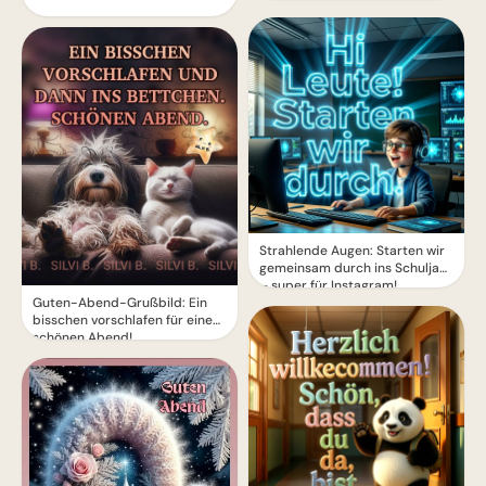
Strahlende Augen: Starten wir
gemeinsam durch ins Schuljahr
– super für Instagram!
Guten-Abend-Grußbild: Ein
bisschen vorschlafen für einen
schönen Abend!