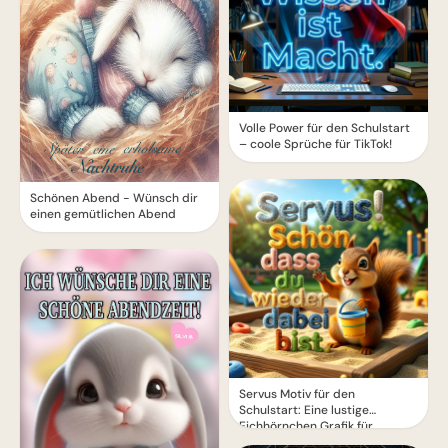
Volle Power für den Schulstart
– coole Sprüche für TikTok!
Schönen Abend - Wünsch dir
einen gemütlichen Abend
Servus Motiv für den
Schulstart: Eine lustige
Eichhörnchen Grafik für
WhatsApp