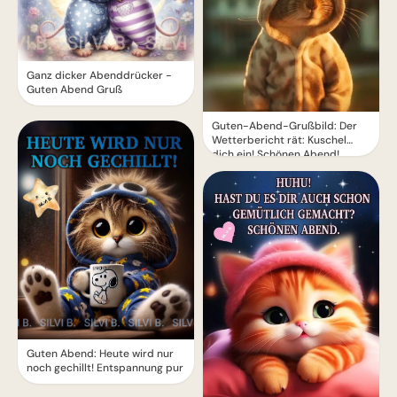
Ganz dicker Abenddrücker -
Guten Abend Gruß
Guten-Abend-Grußbild: Der
Wetterbericht rät: Kuschel
dich ein! Schönen Abend!
Guten Abend: Heute wird nur
noch gechillt! Entspannung pur