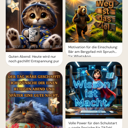
Motivation für die Einschulung:
Bär am Bergpfad mit Spruch
für WhatsApp
Guten Abend: Heute wird nur
noch gechillt! Entspannung pur
Volle Power für den Schulstart
– coole Sprüche für TikTok!