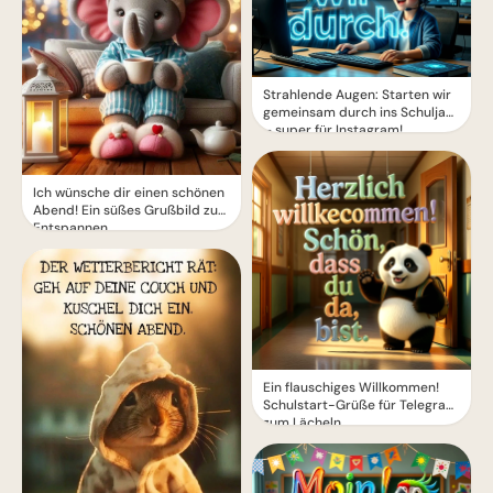
Strahlende Augen: Starten wir
gemeinsam durch ins Schuljahr
– super für Instagram!
Ich wünsche dir einen schönen
Abend! Ein süßes Grußbild zum
Entspannen
Ein flauschiges Willkommen!
Schulstart-Grüße für Telegram
zum Lächeln