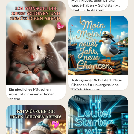
Moin! Klasse, dass wir uns
wiederhaben – Schulstart-
Spaß für Instagram
Aufregender Schulstart: Neue
Chancen für unvergessliche
Ein niedliches Mäuschen
TikTok-Momente!
wünscht dir einen schönen
Abend