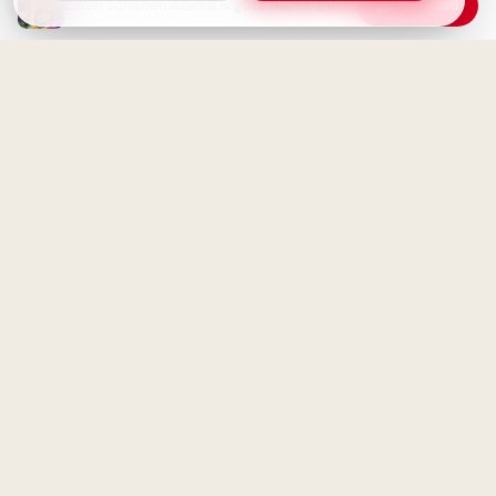
Einen schönen Abend & gute Nacht: Dein Grußbild mit Wünschen zum Teilen
Download
Ein schwungvoller Start ins
Lernen: Schulbeginn Grüße für
Instagram
Guten Abend -
Wunderschönen Abend
wünschen
Fröhlicher Schulstart:
Gemeinsamkeit und
Lernfreude teilen via
WhatsApp!