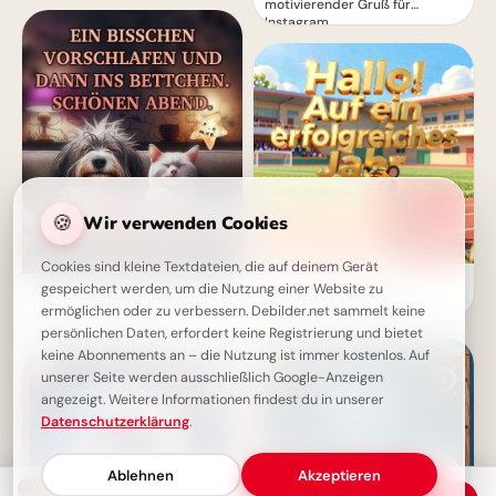
motivierender Gruß für
Instagram
🍪
Wir verwenden Cookies
Cookies sind kleine Textdateien, die auf deinem Gerät
Ein strahlender Schulstart:
gespeichert werden, um die Nutzung einer Website zu
Guten-Abend-Grußbild: Ein
Aufbruch ins Lernen für
bisschen vorschlafen für einen
ermöglichen oder zu verbessern. Debilder.net sammelt keine
Snapchat-Stories!
schönen Abend!
persönlichen Daten, erfordert keine Registrierung und bietet
keine Abonnements an – die Nutzung ist immer kostenlos. Auf
unserer Seite werden ausschließlich Google-Anzeigen
angezeigt. Weitere Informationen findest du in unserer
Datenschutzerklärung
.
Ablehnen
Akzeptieren