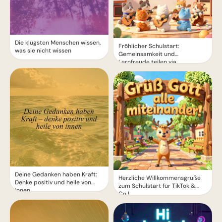
Die klügsten Menschen wissen,
Fröhlicher Schulstart:
was sie nicht wissen
Gemeinsamkeit und
Lernfreude teilen via
WhatsApp!
Deine Gedanken haben Kraft:
Herzliche Willkommensgrüße
Denke positiv und heile von
zum Schulstart für TikTok &
innen
Co.!