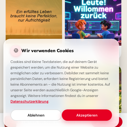
Ein erfülltes Leben braucht
🍪
Wir verwenden Cookies
Herzliche Begrüßung:
keine Perfektion, nur
Spannender Lernstart für
Aufrichtigkeit - Weisheit
TikTok Clips
Cookies sind kleine Textdateien, die auf deinem Gerät
gespeichert werden, um die Nutzung einer Website zu
ermöglichen oder zu verbessern. Debilder.net sammelt keine
persönlichen Daten, erfordert keine Registrierung und bietet
keine Abonnements an – die Nutzung ist immer kostenlos. Auf
unserer Seite werden ausschließlich Google-Anzeigen
angezeigt. Weitere Informationen findest du in unserer
Datenschutzerklärung
.
Ablehnen
Akzeptieren
Ein Lächeln, das heilt: Die stärkste Medizin
Download
Ein Leben ohne Reue: Die
Süße Schulstart-Grüße für