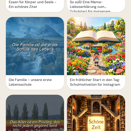
Essen für Körper und Seele -
So süß! Eine Mama-
Ein schönes Zitat
Liebeserklärung zum
Schulstart für Instagram
Die Familie - unsere erste
Ein fröhlicher Start in den Tag:
Lebensschule
Schulmotivation für Instagram