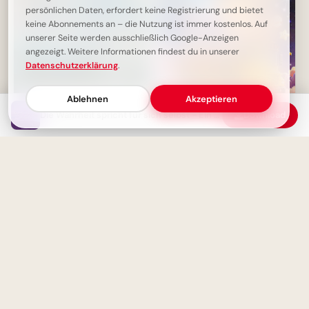
persönlichen Daten, erfordert keine Registrierung und bietet
keine Abonnements an – die Nutzung ist immer kostenlos. Auf
unserer Seite werden ausschließlich Google-Anzeigen
angezeigt. Weitere Informationen findest du in unserer
Datenschutzerklärung
.
Ablehnen
Akzeptieren
Die Wahrheit spricht für sich selbst - Ein Zitat über Ehrlichkeit
Download
Stille als Heilung: Krankheit
Genieße den Schulstart mit
zwingt uns zur Ruhe
diesen lustigen Bildern für
Instagram und dein Handy
Die Macht der Bildung: