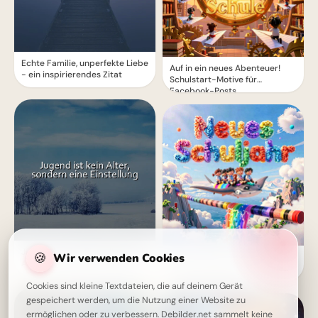
Echte Familie, unperfekte Liebe
Auf in ein neues Abenteuer!
- ein inspirierendes Zitat
Schulstart-Motive für
Facebook-Posts
Jugend ist eine Einstellung, kein
🍪
Wir verwenden Cookies
Ein farbenfroher Flug in ein
Alter - Inspirierende Weisheit
neues Schuljahr: Emotionale
Bilder für Instagram
Cookies sind kleine Textdateien, die auf deinem Gerät
gespeichert werden, um die Nutzung einer Website zu
ermöglichen oder zu verbessern. Debilder.net sammelt keine