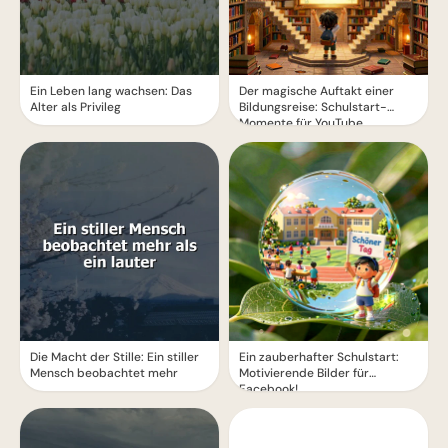
Ein Leben lang wachsen: Das
Der magische Auftakt einer
Alter als Privileg
Bildungsreise: Schulstart-
Momente für YouTube
Die Macht der Stille: Ein stiller
Ein zauberhafter Schulstart:
Mensch beobachtet mehr
Motivierende Bilder für
Facebook!