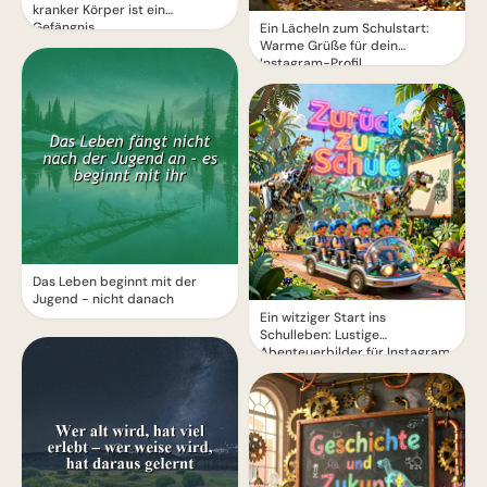
kranker Körper ist ein
Gefängnis
Ein Lächeln zum Schulstart:
Warme Grüße für dein
Instagram-Profil
Das Leben beginnt mit der
Jugend - nicht danach
Ein witziger Start ins
Schulleben: Lustige
Abenteuerbilder für Instagram