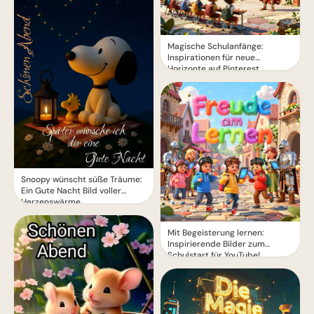
Magische Schulanfänge:
Inspirationen für neue
Horizonte auf Pinterest
Snoopy wünscht süße Träume:
Ein Gute Nacht Bild voller
Herzenswärme
Mit Begeisterung lernen:
Inspirierende Bilder zum
Schulstart für YouTube!