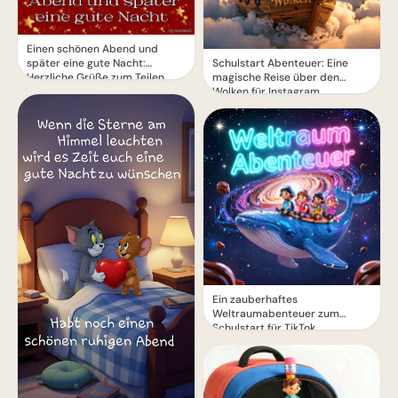
Einen schönen Abend und
Schulstart Abenteuer: Eine
später eine gute Nacht:
magische Reise über den
Herzliche Grüße zum Teilen
Wolken für Instagram
Ein zauberhaftes
Weltraumabenteuer zum
Schulstart für TikTok