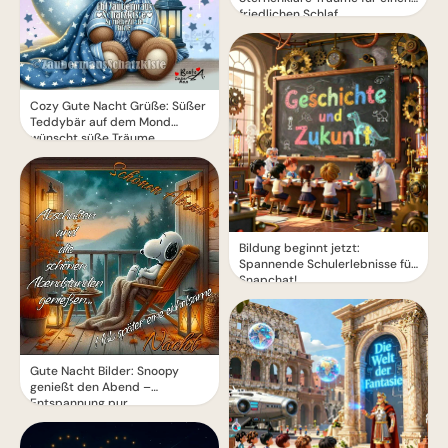
friedlichen Schlaf
Cozy Gute Nacht Grüße: Süßer
Teddybär auf dem Mond
wünscht süße Träume
Bildung beginnt jetzt:
Spannende Schulerlebnisse für
Snapchat!
Gute Nacht Bilder: Snoopy
genießt den Abend –
Entspannung pur