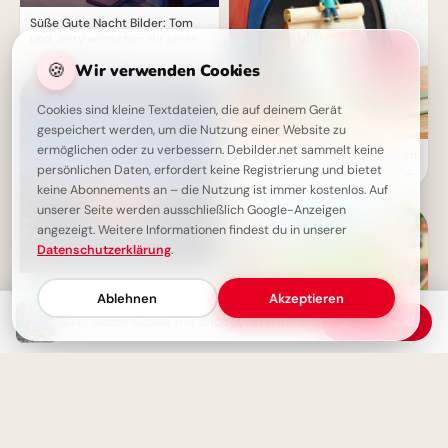
Süße Gute Nacht Bilder: Tom
und Jerry wünschen dir einen
ruhigen Abend
🍪
Wir verwenden Cookies
Cookies sind kleine Textdateien, die auf deinem Gerät
gespeichert werden, um die Nutzung einer Website zu
ermöglichen oder zu verbessern. Debilder.net sammelt keine
Ein herzliches Willkommen zum
persönlichen Daten, erfordert keine Registrierung und bietet
Schulstart – perfekte Bilder für
Instagram!
keine Abonnements an – die Nutzung ist immer kostenlos. Auf
unserer Seite werden ausschließlich Google-Anzeigen
angezeigt. Weitere Informationen findest du in unserer
Datenschutzerklärung
.
Gute Nacht Grüße: Mit
Ablehnen
Akzeptieren
positiver Energie dem Morgen
begegnen
Gute Nacht Grüße mit Snoopy: Sternenklare Träume für einen friedlichen Schlaf
Download
Abenteuerlicher Schulstart für
Instagram – neue Wege voller