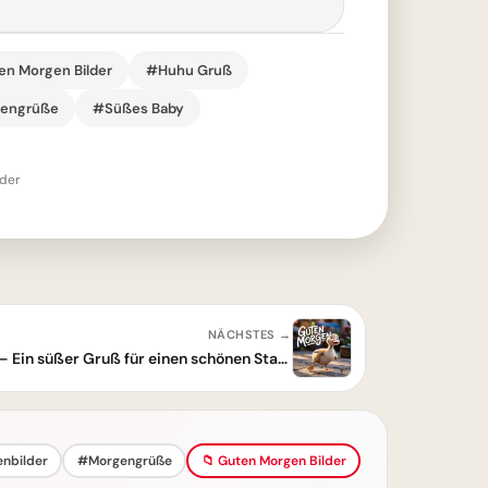
n Morgen Bilder
#Huhu Gruß
engrüße
#Süßes Baby
der
NÄCHSTES →
Guten Morgen Bilder mit Küken – Ein süßer Gruß für einen schönen Start in den Tag
nbilder
#Morgengrüße
📁 Guten Morgen Bilder