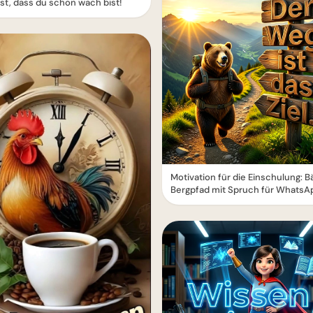
t, dass du schon wach bist!
Motivation für die Einschulung: B
Bergpfad mit Spruch für WhatsA