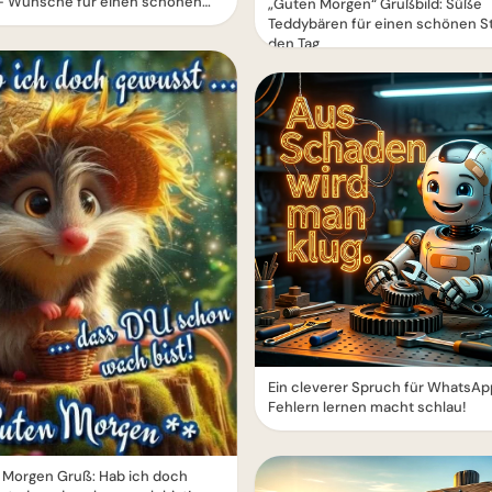
– Wünsche für einen schönen
„Guten Morgen“ Grußbild: Süße
Teddybären für einen schönen St
den Tag
Ein cleverer Spruch für WhatsAp
Fehlern lernen macht schlau!
 Morgen Gruß: Hab ich doch