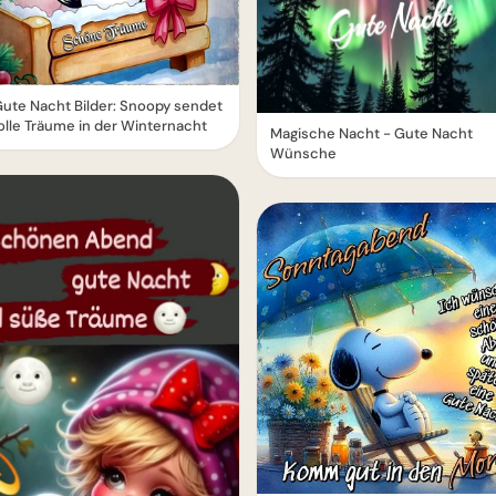
ute Nacht Bilder: Snoopy sendet
olle Träume in der Winternacht
Magische Nacht - Gute Nacht
Wünsche