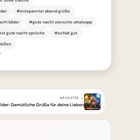
für süße träume
lder
#entspannter abend grüße
cht bilder
#gute nacht wünsche whatsapp
est gute nacht sprüche
#schlaf gut
nießen
r
NÄCHSTES →
ilder: Gemütliche Grüße für deine Lieben