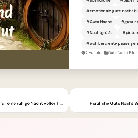
#abendruhe
#bilder 
#emotionale gute nacht bi
#Gute Nacht
#gute na
#Nachtgrüße
#pinter
#wohlverdiente pause ge
2 Aufrufe
·
Gute Nacht Bilde
Gute Nacht Bilder: Entspannende Grüße für eine ruhige Nacht voller Träume
Herzliche Gute Nacht B