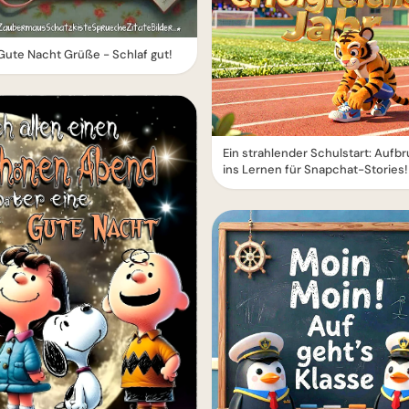
ute Nacht Grüße - Schlaf gut!
Ein strahlender Schulstart: Aufb
ins Lernen für Snapchat-Stories!