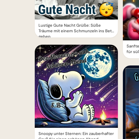
Lustige Gute Nacht Grüße: Süße
Träume mit einem Schmunzeln ins Bett
gehen
Sanft
für sü
Snoopy unter Sternen: Ein zauberhafter