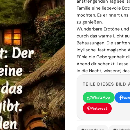
anstrengenden Tag seeli
Familie eine liebevolle B
möchten. Es erinnert uns
zu genießen.
Wunderbare Erdtöne und s
durch das warme Licht a
Behausungen. Die sanften
idyllische, fast magische
Fühle die Geborgenheit di
Abend dir schenkt. Lasse 
in die Nacht, wissend, das
TEILE DIESES BILD 
WhatsApp
Fac
Pinterest