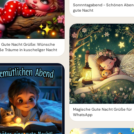
Sonnntagabend - Schönen Aben
gute Nacht
e Gute Nacht Grüße: Wünsche
ße Träume in kuscheliger Nacht
Magische Gute Nacht Grüße für
WhatsApp