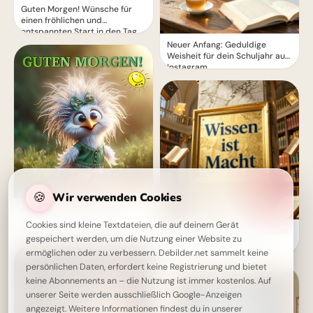
Guten Morgen! Wünsche für
einen fröhlichen und
entspannten Start in den Tag
Neuer Anfang: Geduldige
Weisheit für dein Schuljahr auf
Instagram.
🍪
Wir verwenden Cookies
Süßes Guten Morgen Bild –
Starte mit einem Lächeln in
Cookies sind kleine Textdateien, die auf deinem Gerät
Wissen ist Macht: Die perfekte
den Tag
gespeichert werden, um die Nutzung einer Website zu
Schulstart-Botschaft für
Instagram!
ermöglichen oder zu verbessern. Debilder.net sammelt keine
persönlichen Daten, erfordert keine Registrierung und bietet
keine Abonnements an – die Nutzung ist immer kostenlos. Auf
unserer Seite werden ausschließlich Google-Anzeigen
angezeigt. Weitere Informationen findest du in unserer