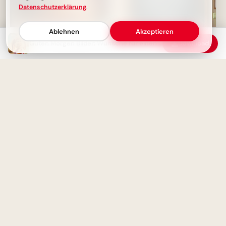
Datenschutzerklärung
.
Ablehnen
Akzeptieren
Guten Morgen Bilder: Wünsche für einen wundervollen Start in den Tag
Download
Weisheit durch Erfahrung: Ein
motivierender Spruch für
Facebook zum Schulstart.
Einen wundervollen Guten
Morgen Gruß – Wünsche für
einen schönen Start
Ohne Fleiß kein Preis: Starte