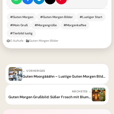
#Guten Morgen
#Guten Morgen Bilder
#Lustiger Start
#Moin Gruß
#Morgengrüße
#Morgenkaffee
#Tierbild lustig
0 Aufrufe
·
Guten Morgen Bilder
← VORHERIGES
Guten Moorgääähn – Lustige Guten Morgen Bilder für einen fröhlichen Start
NÄCHSTES →
Guten Morgen Grußbild: Süßer Frosch mit Blume für einen schönen Tag