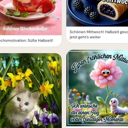
Schönen Mittwoch! Halbzeit gesc
jetzt geht's weiter
chsmotivation: Süße Halbzeit!