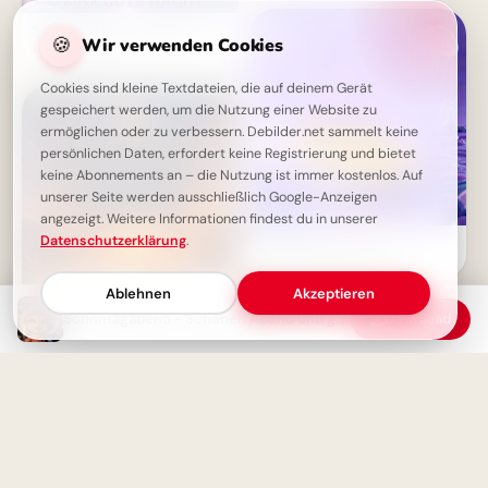
Süße Gute Nacht Wünsche -
🍪
Wir verwenden Cookies
Engel als Gruß
Cookies sind kleine Textdateien, die auf deinem Gerät
gespeichert werden, um die Nutzung einer Website zu
ermöglichen oder zu verbessern. Debilder.net sammelt keine
persönlichen Daten, erfordert keine Registrierung und bietet
keine Abonnements an – die Nutzung ist immer kostenlos. Auf
unserer Seite werden ausschließlich Google-Anzeigen
angezeigt. Weitere Informationen findest du in unserer
Datenschutzerklärung
.
Leinen los für den
Wissensdurst! Lustige
Schulstart-Abenteuer für
Ablehnen
Akzeptieren
Instagram.
Sonnntagabend - Schönen Abend und gute Nacht
Download
Gute Nacht - Möge dein Herz
leicht schlafen