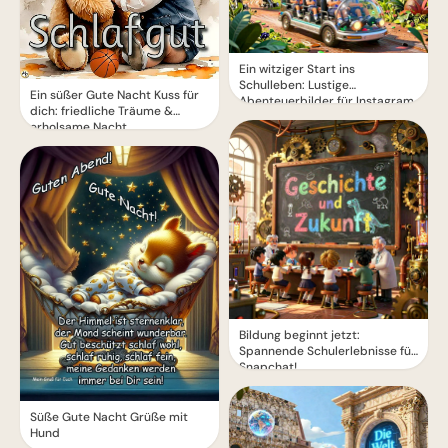
Ein witziger Start ins
Schulleben: Lustige
Ein süßer Gute Nacht Kuss für
Abenteuerbilder für Instagram
dich: friedliche Träume &
erholsame Nacht
Bildung beginnt jetzt:
Spannende Schulerlebnisse für
Snapchat!
Süße Gute Nacht Grüße mit
Hund