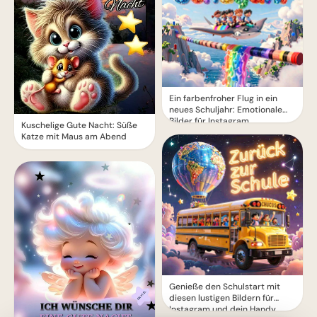
Ein farbenfroher Flug in ein
neues Schuljahr: Emotionale
Bilder für Instagram
Kuschelige Gute Nacht: Süße
Katze mit Maus am Abend
Genieße den Schulstart mit
diesen lustigen Bildern für
Instagram und dein Handy