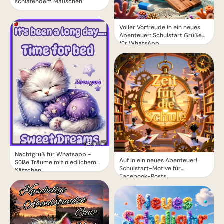
schlafendem Mäuschen
Voller Vorfreude in ein neues
Abenteuer: Schulstart Grüße
für WhatsApp
Nachtgruß für Whatsapp -
Auf in ein neues Abenteuer!
Süße Träume mit niedlichem
Schulstart-Motive für
Kätzchen
Facebook-Posts