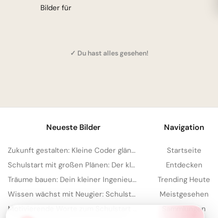
Bilder für
✓ Du hast alles gesehen!
Neueste Bilder
Navigation
Zukunft gestalten: Kleine Coder glänzen für Instagram
Startseite
Schulstart mit großen Plänen: Der kleine Architekt erobert Pinterest!
Entdecken
Träume bauen: Dein kleiner Ingenieur startet durch – perfekt für WhatsApp!
Trending Heute
Wissen wächst mit Neugier: Schulstart-Impulse, perfekt für Threads
Meistgesehen
Motivierende Worte zum Schulstart für Kinder – ideal für Pinterest
Sammlungen