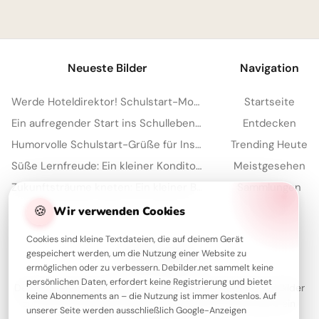
1
Neueste Bilder
Navigation
Werde Hoteldirektor! Schulstart-Motivation zum Teilen auf WhatsApp.
Startseite
Ein aufregender Start ins Schulleben: Teilen Sie diese Freude auf Facebook!
Entdecken
Humorvolle Schulstart-Grüße für Instagram: Bereit für den ersten Schultag?
Trending Heute
Süße Lernfreude: Ein kleiner Konditor inspiriert für deine Instagram Story
Meistgesehen
Zukunftsträume kneten: Ein kleiner Bäcker zeigt seine Kunst für Instagram.
Sammlungen
Artikel
🍪
Wir verwenden Cookies
Cookies sind kleine Textdateien, die auf deinem Gerät
gespeichert werden, um die Nutzung einer Website zu
Über Debilder
ermöglichen oder zu verbessern. Debilder.net sammelt keine
persönlichen Daten, erfordert keine Registrierung und bietet
Debilder ist deine Plattform für die schönsten Grüße und Bilder
keine Abonnements an – die Nutzung ist immer kostenlos. Auf
zum Teilen. Entdecke unsere Sammlung und verschenke ein
unserer Seite werden ausschließlich Google-Anzeigen