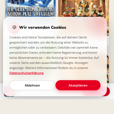
🍪
Wir verwenden Cookies
Happy Donnerstag! Der Freitag
ist fast da!
Cookies sind kleine Textdateien, die auf deinem Gerät
Lächeln nicht vergessen: Dein
gespeichert werden, um die Nutzung einer Website zu
cooler Schulstart-Moment für
ermöglichen oder zu verbessern. Debilder.net sammelt keine
TikTok
persönlichen Daten, erfordert keine Registrierung und bietet
keine Abonnements an – die Nutzung ist immer kostenlos. Auf
unserer Seite werden ausschließlich Google-Anzeigen
angezeigt. Weitere Informationen findest du in unserer
Datenschutzerklärung
.
Ablehnen
Akzeptieren
Schönen Donnerstag: Ein warmer Gruß zum Vorfreude-Tag
Download
Ein süßer Entdecker auf
Schönen Donnerstag Bilder -
Lernreise: Dein liebevoller
Guten Morgen & gute Wünsche