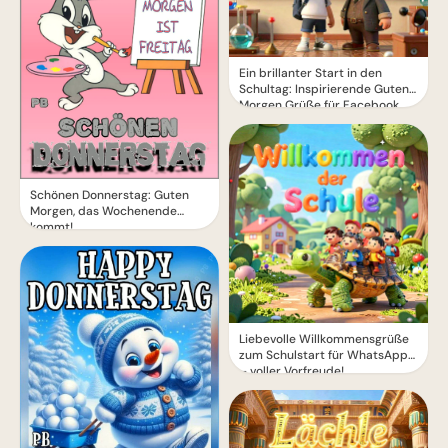
Ein brillanter Start in den
Schultag: Inspirierende Guten
Morgen Grüße für Facebook
Schönen Donnerstag: Guten
Morgen, das Wochenende
kommt!
Liebevolle Willkommensgrüße
zum Schulstart für WhatsApp
– voller Vorfreude!