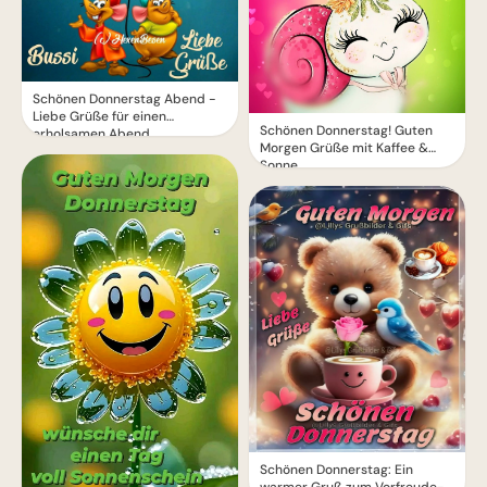
Schönen Donnerstag Abend -
Liebe Grüße für einen
Schönen Donnerstag! Guten
erholsamen Abend
Morgen Grüße mit Kaffee &
Sonne
Schönen Donnerstag: Ein
warmer Gruß zum Vorfreude-