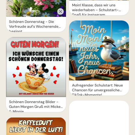
Moin! Klasse, dass wir uns
wiederhaben – Schulstart-
Spaß für Instagram
Schönen Donnerstag - Die
Vorfreude auf's Wochenende
beginnt
Aufregender Schulstart: Neue
Chancen für unvergessliche
TikTok-Momente!
Schönen Donnerstag Bilder -
Guten Morgen Gruß mit Mickey
& Minnie