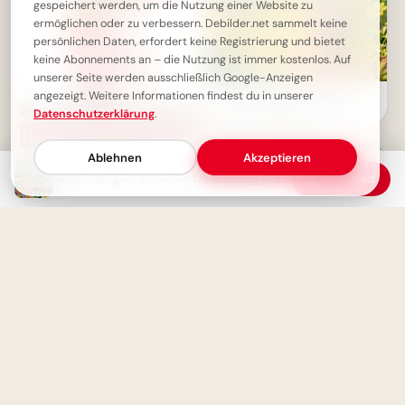
gespeichert werden, um die Nutzung einer Website zu
ermöglichen oder zu verbessern. Debilder.net sammelt keine
persönlichen Daten, erfordert keine Registrierung und bietet
keine Abonnements an – die Nutzung ist immer kostenlos. Auf
unserer Seite werden ausschließlich Google-Anzeigen
angezeigt. Weitere Informationen findest du in unserer
Süße Schulstart-Grüße für
einen strahlenden ersten
Datenschutzerklärung
.
Schultag auf TikTok
Ablehnen
Akzeptieren
Schönen Donnerstag! Guten
Guten Morgen! Schönen Donnerstag Start mit Katzen-Kaffee-Gruß
Download
Morgen Grüße
Ein fröhlicher Start in ein neues
Abenteuer – Dein Schulbeginn
für WhatsApp!