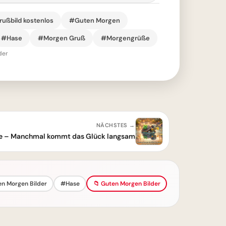
ußbild kostenlos
#Guten Morgen
#Hase
#Morgen Gruß
#Morgengrüße
der
NÄCHSTES →
e – Manchmal kommt das Glück langsam
n Morgen Bilder
#Hase
📁 Guten Morgen Bilder