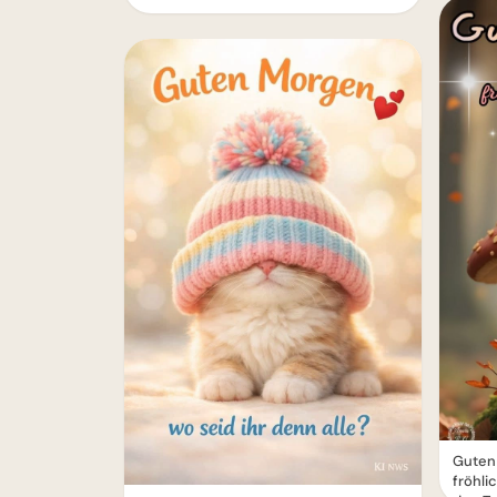
Guten
fröhli