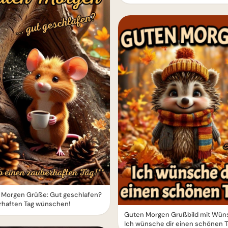
 Morgen Grüße: Gut geschlafen?
rhaften Tag wünschen!
Guten Morgen Grußbild mit Wün
Ich wünsche dir einen schönen T