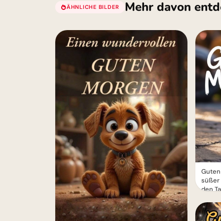
Mehr davon entd
ÄHNLICHE BILDER
Guten 
süßer 
den T