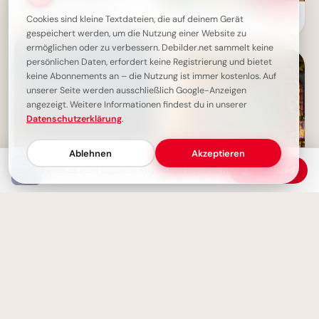
Weisheit eines gelebten
Ein witziger Start ins
Moments
Cookies sind kleine Textdateien, die auf deinem Gerät
Schulleben: Lustige
gespeichert werden, um die Nutzung einer Website zu
Abenteuerbilder für Instagram
ermöglichen oder zu verbessern. Debilder.net sammelt keine
persönlichen Daten, erfordert keine Registrierung und bietet
keine Abonnements an – die Nutzung ist immer kostenlos. Auf
unserer Seite werden ausschließlich Google-Anzeigen
angezeigt. Weitere Informationen findest du in unserer
Datenschutzerklärung
.
Ablehnen
Akzeptieren
Finde deinen eigenen Rhythmus im Leben
Download
Ein Gedanke, der nicht geteilt
wird, stirbt allein - Weisheit
Bildung beginnt jetzt:
Spannende Schulerlebnisse für
Snapchat!