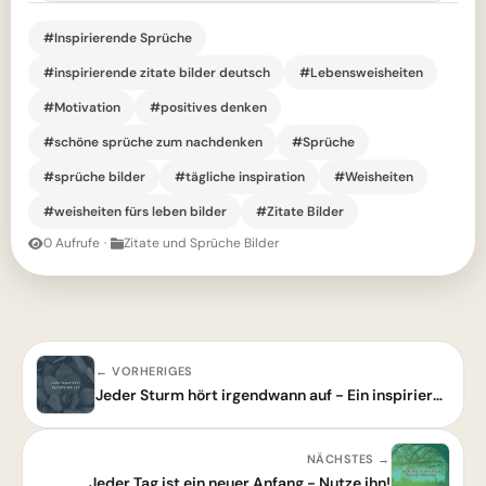
#Inspirierende Sprüche
#inspirierende zitate bilder deutsch
#Lebensweisheiten
#Motivation
#positives denken
#schöne sprüche zum nachdenken
#Sprüche
#sprüche bilder
#tägliche inspiration
#Weisheiten
#weisheiten fürs leben bilder
#Zitate Bilder
0 Aufrufe
·
Zitate und Sprüche Bilder
← VORHERIGES
Jeder Sturm hört irgendwann auf - Ein inspirierendes Zitat für schwere Zeiten
NÄCHSTES →
Jeder Tag ist ein neuer Anfang - Nutze ihn!