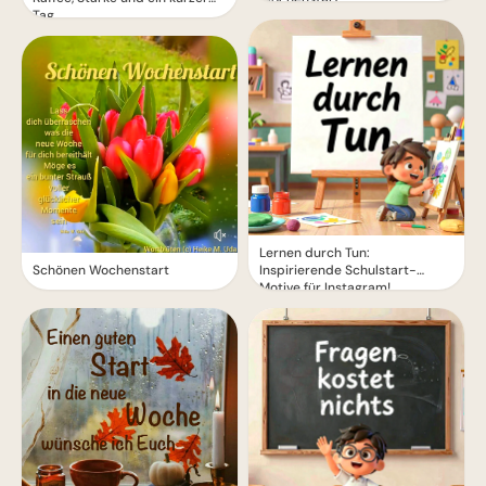
Tag
Lernen durch Tun:
Schönen Wochenstart
Inspirierende Schulstart-
Motive für Instagram!