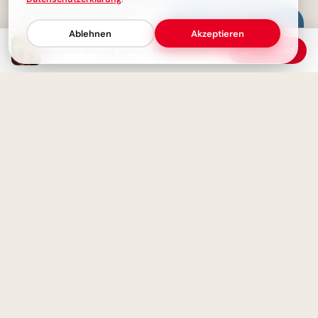
Schönen Montag! Teddybär mit
Kaffee und herzlichen Grüßen
Ablehnen
Akzeptieren
Schönen Montag Bilder - Motivierender Gruß zum Wochenstart
Download
Ohne Fleiß kein Preis: Starte
deine Lernreise voller
Motivation für Instagram
Dein starker Kaffee für einen
energiegeladenen Start in den
schönen Montag