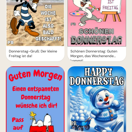
Donnerstag-Gruß: Der kleine
Schönen Donnerstag: Guten
Freitag ist da!
Morgen, das Wochenende
kommt!