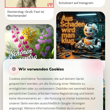
Schulstart auf Instagram
Donnerstag-Gruß: Fast ist
Wochenende!
Ein cleverer Spruch für
🍪
WhatsApp: Aus Fehlern lernen
Wir verwenden Cookies
macht schlau!
Cookies sind kleine Textdateien, die auf deinem Gerät
gespeichert werden, um die Nutzung einer Website zu
ermöglichen oder zu verbessern. Debilder.net sammelt keine
persönlichen Daten, erfordert keine Registrierung und bietet
keine Abonnements an – die Nutzung ist immer kostenlos. Auf
Schönen Donnerstag - Die
unserer Seite werden ausschließlich Google-Anzeigen
Vorfreude auf's Wochenende
angezeigt. Weitere Informationen findest du in unserer
beginnt