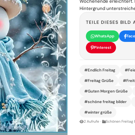
Wochenende erleichtert. 
Hintergrund unterstreich
TEILE DIESES BILD 
WhatsApp
Fac
Pinterest
#Endlich Freitag
#Fei
#Freitag Grüße
#Frei
#Guten Morgen Grüße
#schöne freitag bilder
#winter grüße
2 Aufrufe
·
Schönen Freitag 