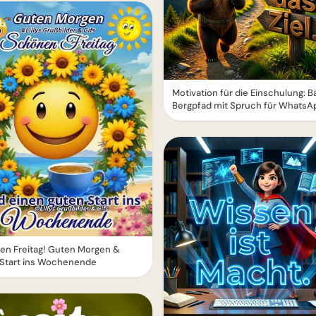
Motivation für die Einschulung: B
Bergpfad mit Spruch für WhatsA
en Freitag! Guten Morgen &
 Start ins Wochenende