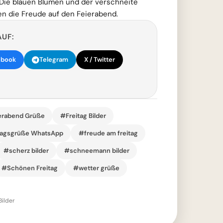
Die blauen Blumen und der verschneite
en die Freude auf den Feierabend.
AUF:
ebook
Telegram
X / Twitter
erabend Grüße
#Freitag Bilder
tagsgrüße WhatsApp
#freude am freitag
#scherz bilder
#schneemann bilder
#Schönen Freitag
#wetter grüße
Bilder