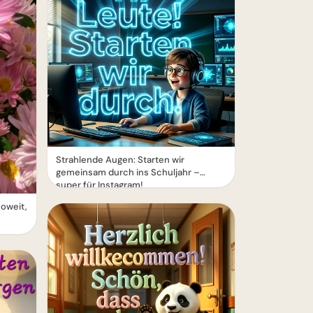
Strahlende Augen: Starten wir
gemeinsam durch ins Schuljahr –
super für Instagram!
soweit,