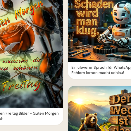
Ein cleverer Spruch für WhatsAp
Fehlern lernen macht schlau!
n Freitag Bilder - Guten Morgen
ch