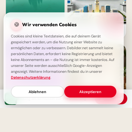
Das Abenteuer beginnt, wo die
🍪
Wir verwenden Cookies
Straße endet - Inspirierende
Wissen schafft Zukunft: Dein
Weisheit
motivierender Gruß zum
Cookies sind kleine Textdateien, die auf deinem Gerät
Schulstart via WhatsApp!
gespeichert werden, um die Nutzung einer Website zu
ermöglichen oder zu verbessern. Debilder.net sammelt keine
persönlichen Daten, erfordert keine Registrierung und bietet
keine Abonnements an – die Nutzung ist immer kostenlos. Auf
unserer Seite werden ausschließlich Google-Anzeigen
angezeigt. Weitere Informationen findest du in unserer
Datenschutzerklärung
.
Ablehnen
Akzeptieren
Bildung als Schlüssel zur Veränderung
Download
Das wahre Glück liegt auf der
Reise
Wertvolle Botschaft für
WhatsApp: Bildung reift mit
der Zeit heran