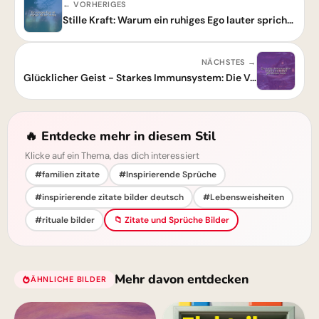
← VORHERIGES
Stille Kraft: Warum ein ruhiges Ego lauter spricht als jedes Geräusch
NÄCHSTES →
Glücklicher Geist - Starkes Immunsystem: Die Verbindung zur inneren Gesundheit
🔥 Entdecke mehr in diesem Stil
Klicke auf ein Thema, das dich interessiert
#familien zitate
#Inspirierende Sprüche
#inspirierende zitate bilder deutsch
#Lebensweisheiten
#rituale bilder
📁 Zitate und Sprüche Bilder
Mehr davon entdecken
ÄHNLICHE BILDER
WhatsApp.