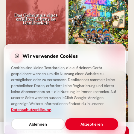
Dankbarkeit: Das Geheimnis
🍪
Wir verwenden Cookies
Ein witziger Start ins
eines erfüllten Lebens
Schulleben: Lustige
Abenteuerbilder für Instagram
Cookies sind kleine Textdateien, die auf deinem Gerät
gespeichert werden, um die Nutzung einer Website zu
ermöglichen oder zu verbessern. Debilder.net sammelt keine
persönlichen Daten, erfordert keine Registrierung und bietet
keine Abonnements an – die Nutzung ist immer kostenlos. Auf
unserer Seite werden ausschließlich Google-Anzeigen
angezeigt. Weitere Informationen findest du in unserer
Datenschutzerklärung
.
Ablehnen
Akzeptieren
Selbstverwirklichung durch Arbeit: Ein Weg zum persönlichen Wachstum
Download
Das größte Glück auf Erden: