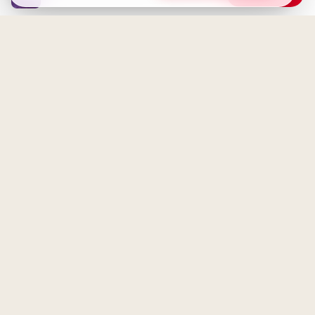
Bildung beginnt jetzt:
Geliebt zu werden von dem,
Spannende Schulerlebnisse für
den man liebt
Snapchat!
Eine zweite Chance, ein neues
Morgen
Magische Schulanfänge:
Inspirationen für neue
Horizonte auf Pinterest