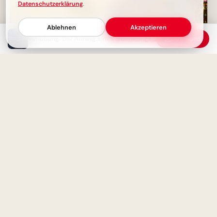
Datenschutzerklärung
.
Ablehnen
Akzeptieren
Verlobung: Der Anfang eines lebenslangen Versprechens
Download
Abenteuer der Liebe: Heute
Bildung beginnt jetzt:
beginnt euer gemeinsamer
Spannende Schulerlebnisse für
Weg!
Snapchat!
Liebe verdoppelt sich, wenn
man sie teilt - Ein
Magische Schulanfänge:
inspirierendes Zitat
Inspirationen für neue
Horizonte auf Pinterest