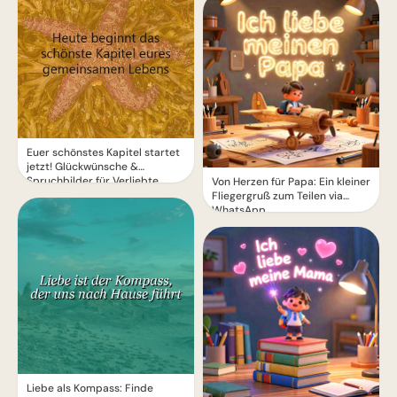
Euer schönstes Kapitel startet
jetzt! Glückwünsche &
Spruchbilder für Verliebte
Von Herzen für Papa: Ein kleiner
Fliegergruß zum Teilen via
WhatsApp
Liebe als Kompass: Finde