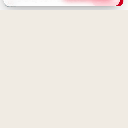
Donnerstag-Gruß: Ein toller Tag für dich!
Download
Schulstart Freude: Bereit für
Donnerstag-Gruß: Guten
heute? Witzige Bilder für
Morgen, gut durch den Tag!
Facebook & WhatsApp!
Zuckersüßer Schulstart:
Freunde-Grüße für WhatsApp!
Schönen Donnerstag Bilder -