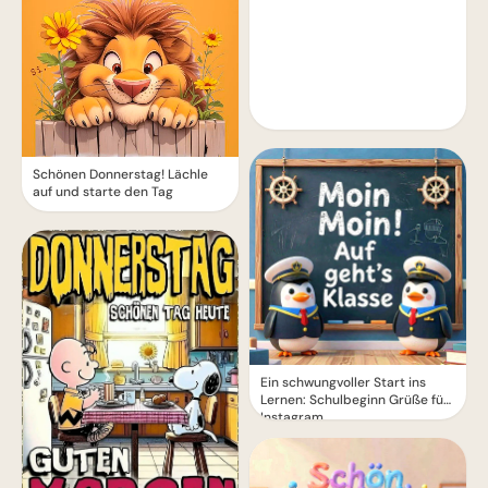
Schönen Donnerstag! Lächle
auf und starte den Tag
Ein schwungvoller Start ins
Lernen: Schulbeginn Grüße für
Instagram