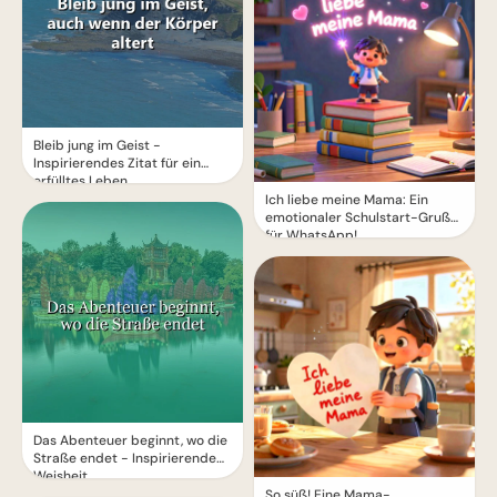
Bleib jung im Geist -
Inspirierendes Zitat für ein
erfülltes Leben
Ich liebe meine Mama: Ein
emotionaler Schulstart-Gruß
für WhatsApp!
Das Abenteuer beginnt, wo die
Straße endet - Inspirierende
Weisheit
So süß! Eine Mama-