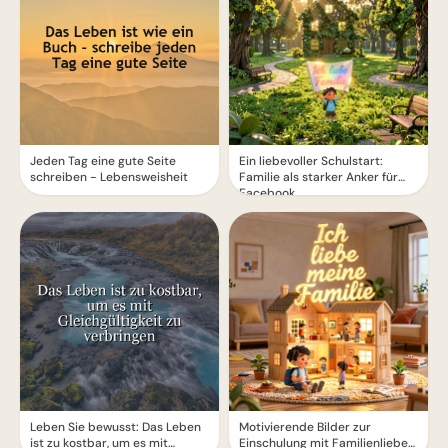
Jeden Tag eine gute Seite
Ein liebevoller Schulstart:
schreiben - Lebensweisheit
Familie als starker Anker für
Facebook
Leben Sie bewusst: Das Leben
Motivierende Bilder zur
ist zu kostbar, um es mit
Einschulung mit Familienliebe