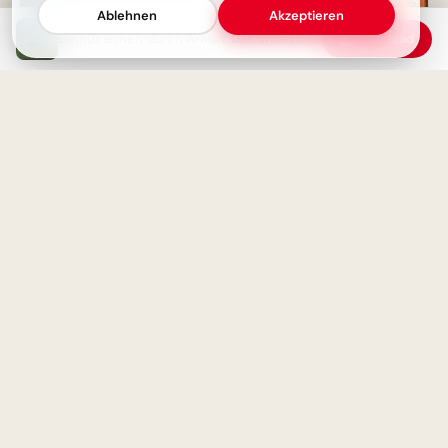
Ablehnen
Akzeptieren
Reich an Erfahrungen, arm an
Demut lernen durch Armut: Das unbezahlbare Geschenk
Download
Geld: Ein Tauschgeschäft?
Magische Schulanfänge:
Inspirationen für neue
Horizonte auf Pinterest
Die geheimen Gründe des
Herzens
Faszinierender Schulbeginn:
Die Magie der Wissenschaft für
TikTok entdecken