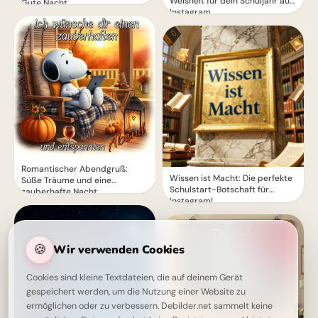
Weisheit für dein Schuljahr auf
Gute Nacht
Instagram.
Romantischer Abendgruß:
Wissen ist Macht: Die perfekte
Süße Träume und eine
Schulstart-Botschaft für
zauberhafte Nacht
Instagram!
🍪
Wir verwenden Cookies
Cookies sind kleine Textdateien, die auf deinem Gerät
gespeichert werden, um die Nutzung einer Website zu
ermöglichen oder zu verbessern. Debilder.net sammelt keine