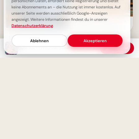
persönlichen Daten, erfordert keine Registrierung und bietet
keine Abonnements an – die Nutzung ist immer kostenlos. Auf
unserer Seite werden ausschließlich Google-Anzeigen
angezeigt. Weitere Informationen findest du in unserer
Weisheit durch Erfahrung: Ein
Datenschutzerklärung
.
motivierender Spruch für
Facebook zum Schulstart.
Süße Gute Nacht Bilder: Lass
los, was war. Glaube an dich.
Ablehnen
Akzeptieren
Gute Nacht Freunde: Süße Träume mit Snoopy und Laternenlicht
Download
Ohne Fleiß kein Preis: Starte
deine Lernreise voller
Zauberhafter Gute Nacht Gruß:
Motivation für Instagram
Süße Träume und ein sanfter
Wochenstart