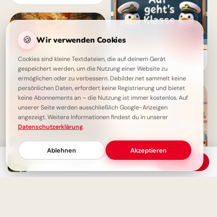
🍪
Wir verwenden Cookies
Ein schwungvoller Start ins
Cookies sind kleine Textdateien, die auf deinem Gerät
Lernen: Schulbeginn Grüße für
gespeichert werden, um die Nutzung einer Website zu
Instagram
ermöglichen oder zu verbessern. Debilder.net sammelt keine
persönlichen Daten, erfordert keine Registrierung und bietet
keine Abonnements an – die Nutzung ist immer kostenlos. Auf
unserer Seite werden ausschließlich Google-Anzeigen
angezeigt. Weitere Informationen findest du in unserer
Datenschutzerklärung
.
Ablehnen
Akzeptieren
Schönen Freitag - Genieße den
Schönen Freitag Bilder - Guten Morgen Gruß mit Kaffee und Herz
Download
Start ins Wochenende!
Fröhlicher Schulstart:
Gemeinsamkeit und
Lernfreude teilen via
WhatsApp!