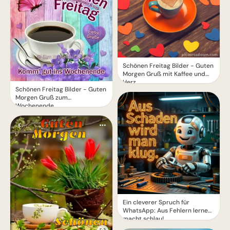
Schönen Freitag Bilder - Guten
Morgen Gruß mit Kaffee und
Herz
Schönen Freitag Bilder - Guten
Morgen Gruß zum
Wochenende
Ein cleverer Spruch für
WhatsApp: Aus Fehlern lernen
macht schlau!