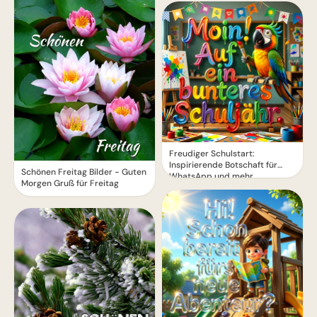
Freudiger Schulstart:
Inspirierende Botschaft für
Schönen Freitag Bilder - Guten
WhatsApp und mehr
Morgen Gruß für Freitag