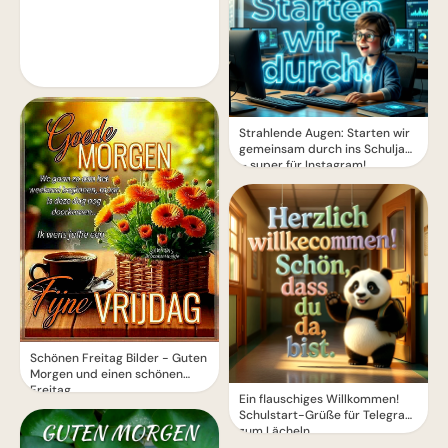
Strahlende Augen: Starten wir
gemeinsam durch ins Schuljahr
– super für Instagram!
Schönen Freitag Bilder - Guten
Morgen und einen schönen
Freitag
Ein flauschiges Willkommen!
Schulstart-Grüße für Telegram
zum Lächeln