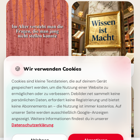
Im Alter versteht man die
🍪
Wir verwenden Cookies
Wissen ist Macht: Die perfekte
Fragen: Eine tiefe
Schulstart-Botschaft für
Lebensweisheit zum
Instagram!
Nachdenken
Cookies sind kleine Textdateien, die auf deinem Gerät
gespeichert werden, um die Nutzung einer Website zu
ermöglichen oder zu verbessern. Debilder.net sammelt keine
persönlichen Daten, erfordert keine Registrierung und bietet
keine Abonnements an – die Nutzung ist immer kostenlos. Auf
unserer Seite werden ausschließlich Google-Anzeigen
angezeigt. Weitere Informationen findest du in unserer
Datenschutzerklärung
.