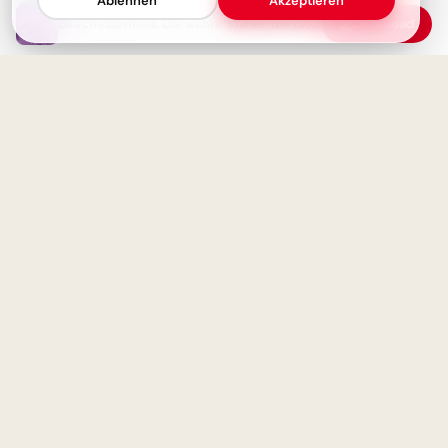
Ablehnen
Akzeptieren
Bescheidenheit: Die wahre Stärke, die dich tief berührt
Download
Möge eure Liebe mit jedem
Weisheit durch Erfahrung: Ein
Jahr tiefer werden –
motivierender Spruch für
Herzensbotschaft für Paare
Facebook zum Schulstart.
Eine neue Sichtweise - Das
wahre Ziel einer Reise
Ohne Fleiß kein Preis: Starte
deine Lernreise voller
Motivation für Instagram