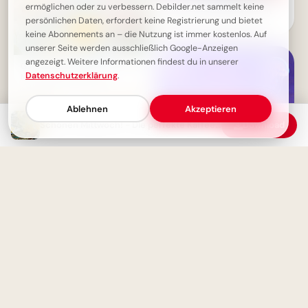
ermöglichen oder zu verbessern. Debilder.net sammelt keine
Genieße den Schulstart mit
persönlichen Daten, erfordert keine Registrierung und bietet
diesen lustigen Bildern für
Instagram und dein Handy
keine Abonnements an – die Nutzung ist immer kostenlos. Auf
unserer Seite werden ausschließlich Google-Anzeigen
angezeigt. Weitere Informationen findest du in unserer
Guten Morgen Mittwoch - Ein
Datenschutzerklärung
.
Neues Kapitel beginnt!
Ablehnen
Akzeptieren
Schönen Mittwoch! - Die perfekte Kaffeepause
Download
Leinen los für den
Wissensdurst! Lustige
Schulstart-Abenteuer für
Instagram.