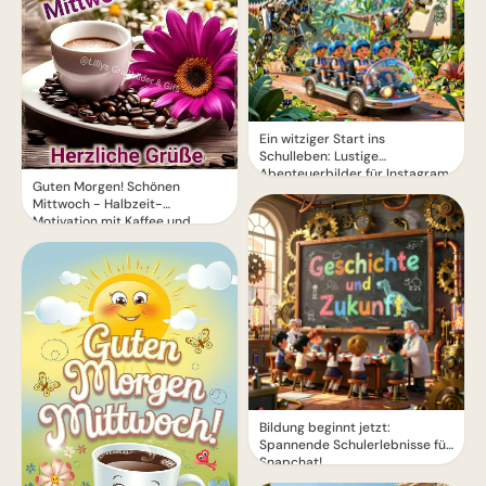
Ein witziger Start ins
Schulleben: Lustige
Abenteuerbilder für Instagram
Guten Morgen! Schönen
Mittwoch - Halbzeit-
Motivation mit Kaffee und
Blumen
Bildung beginnt jetzt:
Spannende Schulerlebnisse für
Snapchat!