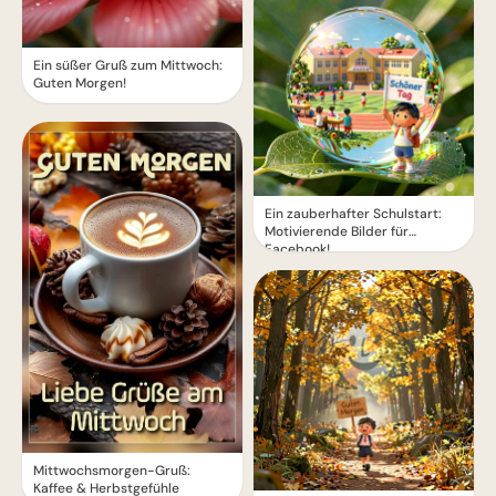
Ein süßer Gruß zum Mittwoch:
Guten Morgen!
Ein zauberhafter Schulstart:
Motivierende Bilder für
Facebook!
Mittwochsmorgen-Gruß:
Kaffee & Herbstgefühle