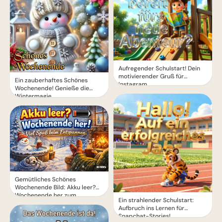
Aufregender Schulstart! Dein
motivierender Gruß für
Ein zauberhaftes Schönes
Instagram
Wochenende! Genieße die
Wintermagie
Gemütliches Schönes
Wochenende Bild: Akku leer?
Wochenende her zum
Ein strahlender Schulstart:
Entspannen!
Aufbruch ins Lernen für
Snapchat-Stories!