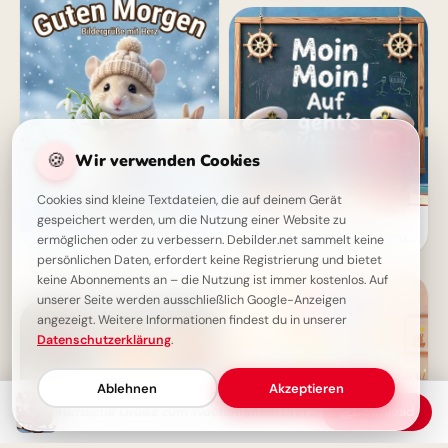
🍪
Wir verwenden Cookies
Cookies sind kleine Textdateien, die auf deinem Gerät
gespeichert werden, um die Nutzung einer Website zu
Ein schwungvoller Start ins
Lernen: Schulbeginn Grüße für
ermöglichen oder zu verbessern. Debilder.net sammelt keine
Flauschiger Wochenendgruß:
Instagram
persönlichen Daten, erfordert keine Registrierung und bietet
Süße Tiere wünschen einen
zauberhaften Samstag!
keine Abonnements an – die Nutzung ist immer kostenlos. Auf
unserer Seite werden ausschließlich Google-Anzeigen
angezeigt. Weitere Informationen findest du in unserer
Datenschutzerklärung
.
Ablehnen
Akzeptieren
Herzliche Grüße zum Wochenende: Drei süße Kätzchen wünschen dir eine erholsame Zeit
Download