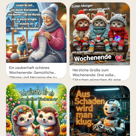
Ein zauberhaft schönes
Herzliche Grüße zum
Wochenende: Gemütliche
Wochenende: Drei süße
Wärme und Herzensruhe zu
Kätzchen wünschen dir eine
Hause erleben.
erholsame Zeit