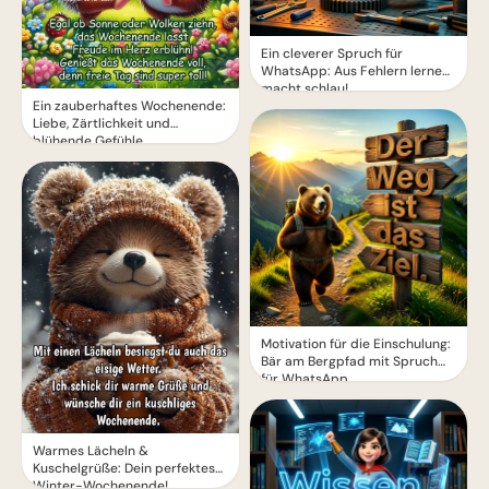
Ein cleverer Spruch für
WhatsApp: Aus Fehlern lernen
macht schlau!
Ein zauberhaftes Wochenende:
Liebe, Zärtlichkeit und
blühende Gefühle
Motivation für die Einschulung:
Bär am Bergpfad mit Spruch
für WhatsApp
Warmes Lächeln &
Kuschelgrüße: Dein perfektes
Winter-Wochenende!