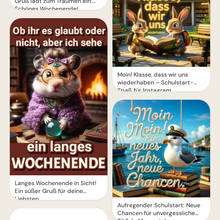
Gruß lädt zum Träumen ein:
Schönes Wochenende!
Moin! Klasse, dass wir uns
wiederhaben – Schulstart-
Spaß für Instagram
Langes Wochenende in Sicht!
Ein süßer Gruß für deine
Liebsten
Aufregender Schulstart: Neue
Chancen für unvergessliche