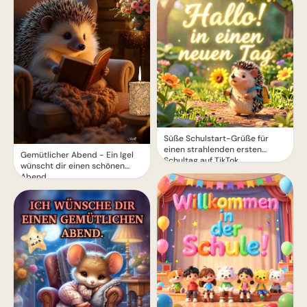
Süße Schulstart-Grüße für
einen strahlenden ersten
Gemütlicher Abend - Ein Igel
Schultag auf TikTok
wünscht dir einen schönen
Abend