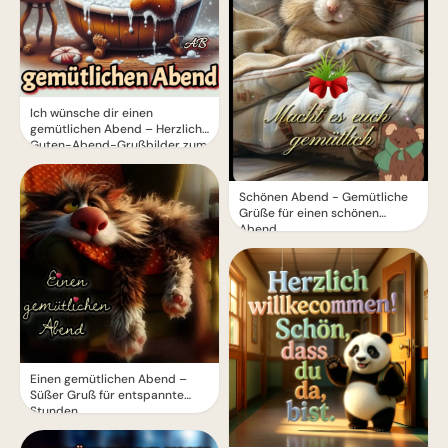
Ich wünsche dir einen
gemütlichen Abend – Herzliche
Guten-Abend-Grußbilder zum
Teilen
Schönen Abend - Gemütliche
Grüße für einen schönen
Abend
Einen gemütlichen Abend –
Süßer Gruß für entspannte
Stunden