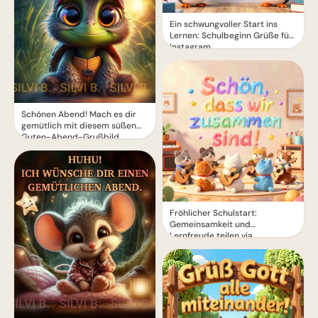
Ein schwungvoller Start ins
Lernen: Schulbeginn Grüße für
Instagram
Schönen Abend! Mach es dir
gemütlich mit diesem süßen
Guten-Abend-Grußbild
Fröhlicher Schulstart:
Gemeinsamkeit und
Lernfreude teilen via
WhatsApp!