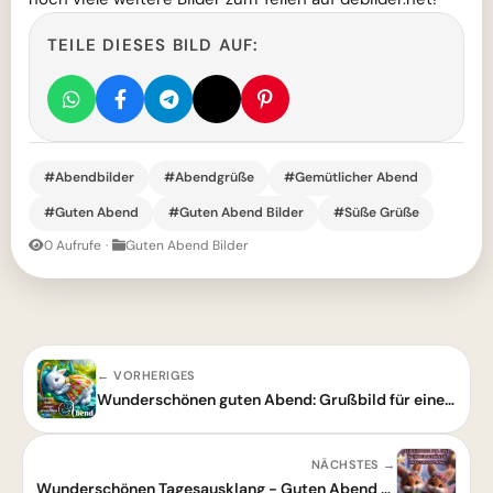
TEILE DIESES BILD AUF:
#Abendbilder
#Abendgrüße
#Gemütlicher Abend
#Guten Abend
#Guten Abend Bilder
#Süße Grüße
0 Aufrufe
·
Guten Abend Bilder
← VORHERIGES
Wunderschönen guten Abend: Grußbild für einen erholsamen Abend mit lieben Wünschen
NÄCHSTES →
Wunderschönen Tagesausklang - Guten Abend Gruß