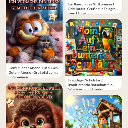
Ein flauschiges Willkommen!
Schulstart-Grüße für Telegram
zum Lächeln
Gemütlicher Abend: Ein süßes
Guten-Abend-Grußbild zum
Entspannen
Freudiger Schulstart:
Inspirierende Botschaft für
WhatsApp und mehr