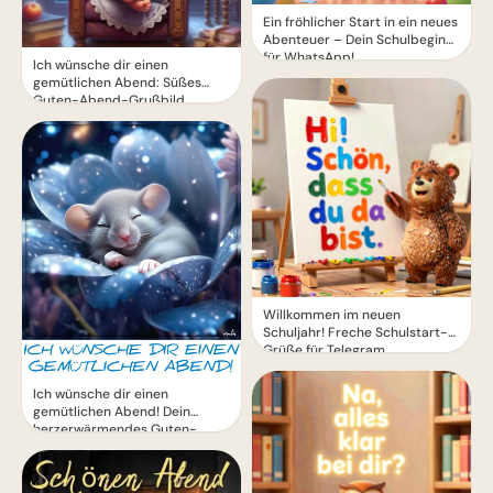
Ein fröhlicher Start in ein neues
Abenteuer – Dein Schulbeginn
für WhatsApp!
Ich wünsche dir einen
gemütlichen Abend: Süßes
Guten-Abend-Grußbild
Willkommen im neuen
Schuljahr! Freche Schulstart-
Grüße für Telegram
Ich wünsche dir einen
gemütlichen Abend! Dein
herzerwärmendes Guten-
Abend-Grußbild