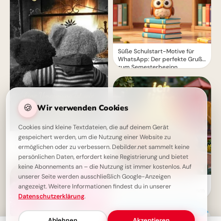
Süße Schulstart-Motive für
WhatsApp: Der perfekte Gruß
zum Semesterbeginn
🍪
Wir verwenden Cookies
Cookies sind kleine Textdateien, die auf deinem Gerät
gespeichert werden, um die Nutzung einer Website zu
Schönen Abend Grußbild: Eine
ermöglichen oder zu verbessern. Debilder.net sammelt keine
Umarmung spendet Wärme
und geht nie aus der Mode.
persönlichen Daten, erfordert keine Registrierung und bietet
keine Abonnements an – die Nutzung ist immer kostenlos. Auf
unserer Seite werden ausschließlich Google-Anzeigen
Ein guter Start: Freunde &
angezeigt. Weitere Informationen findest du in unserer
Wissen sammeln für Instagram
Datenschutzerklärung
.
Ablehnen
Akzeptieren