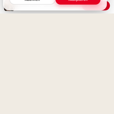
Schönen Abend - Gemütliche Grüße für einen schönen Abend
Download
Ein gemütlicher Abend mit
diesem süßen Guten-Abend-
Grußbild für dich
Schulstart Freude: Bereit für
heute? Witzige Bilder für
Facebook & WhatsApp!