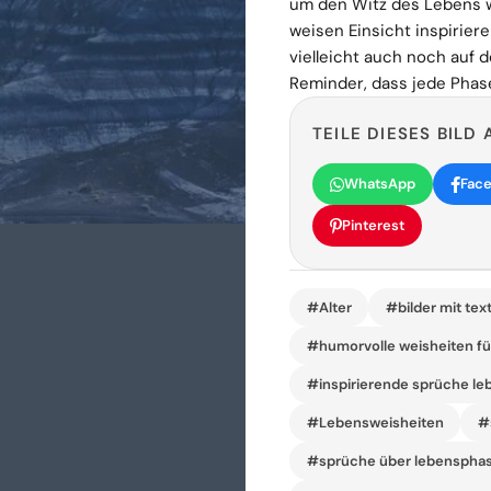
um den Witz des Lebens wi
weisen Einsicht inspiriere
vielleicht auch noch auf 
Reminder, dass jede Phase
TEILE DIESES BILD 
WhatsApp
Fac
Pinterest
#Alter
#bilder mit tex
#humorvolle weisheiten fü
#inspirierende sprüche le
#Lebensweisheiten
#
#sprüche über lebenspha