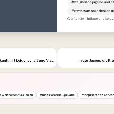
#weisheiten jugend und al
#zitate zum nachdenken al
0 Aufrufe
·
Zitate und Sprüc
Jugendträume weben: Gestalte deine Zukunft mit Leidenschaft und Vision.
In der Jugend die Kra
 weisheiten fürs leben
#Inspirierende Sprüche
#inspirierende sprüc