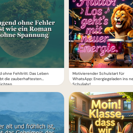
 ohne Fehltritt: Das Leben
Motivierender Schulstart für
bt die zauberhaftesten
WhatsApp: Energiegeladen ins n
ichten
Schuljahr!