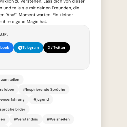
rklich zu verstehen. Lass dich von dieser
n und teile sie mit deinen Freunden, die
den "Aha!"-Moment warten. Ein kleiner
 ihre eigene Magie hat.
AUF:
ebook
Telegram
X / Twitter
t zum teilen
rs leben
#Inspirierende Sprüche
benserfahrung
#jugend
sprüche bilder
sen
#Verständnis
#Weisheiten