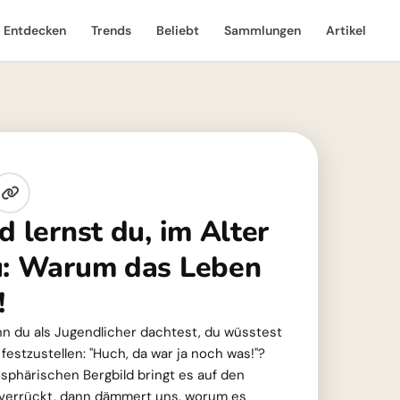
Entdecken
Trends
Beliebt
Sammlungen
Artikel
d lernst du, im Alter
u: Warum das Leben
!
n du als Jugendlicher dachtest, du wüsstest
 festzustellen: "Huch, da war ja noch was!"?
sphärischen Bergbild bringt es auf den
e verrückt, dann dämmert uns, worum es