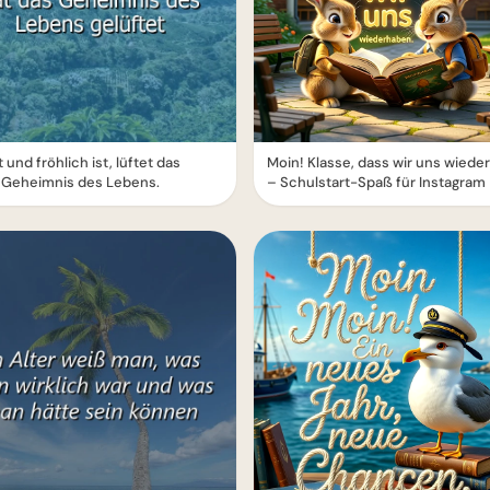
 und fröhlich ist, lüftet das
Moin! Klasse, dass wir uns wied
 Geheimnis des Lebens.
– Schulstart-Spaß für Instagram