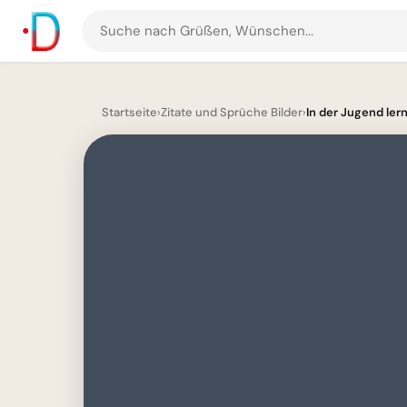
Suche
nach
Grüßen
und
Startseite
›
Zitate und Sprüche Bilder
›
In der Jugend lerns
Bildern